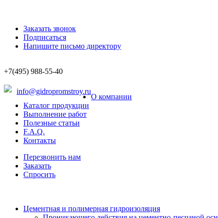
Заказать звонок
Подписаться
Напишите письмо директору
+7(495) 988-55-40
info@gidropromstroy.ru
О компании
Каталог продукции
Выполнение работ
Полезные статьи
F.A.Q.
Контакты
Перезвонить нам
Заказать
Спросить
Цементная и полимерная гидроизоляция
Проникающего действия на цементно-песчаной осн