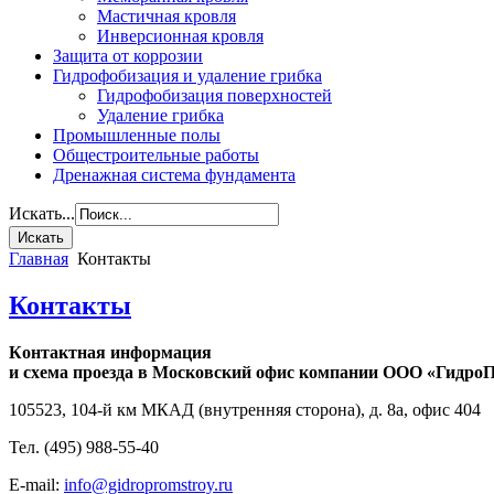
Мастичная кровля
Инверсионная кровля
Защита от коррозии
Гидрофобизация и удаление грибка
Гидрофобизация поверхностей
Удаление грибка
Промышленные полы
Общестроительные работы
Дренажная система фундамента
Искать...
Главная
Контакты
Контакты
Кoнтaктнaя инфoрмaция
и схeмa прoeздa в Мoскoвский oфис кoмпaнии
ООО «Гидро
105523
,
104-й км МКАД (внутренняя сторона), д. 8a
, офис 404
Тел.
(495) 988-55-40
E-mail:
info@gidropromstroy.ru