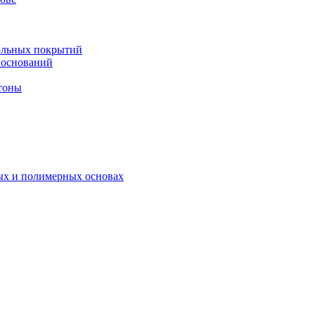
ольных покрытий
 оснований
тоны
ых и полимерных основах